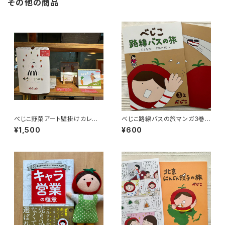
その他の商品
べじこ野菜アート壁掛けカレン
べじこ路線バスの旅マンガ3巻
ダー2026
上
¥1,500
¥600