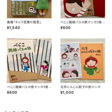
書籍「キャラ営業の極意」
べじこ路線バスの旅マンガ3巻
上
¥1,540
¥600
べじこ路線バスの旅マンガ3巻
北京にんじん餃子の旅マンガ
下
¥600
¥1,000