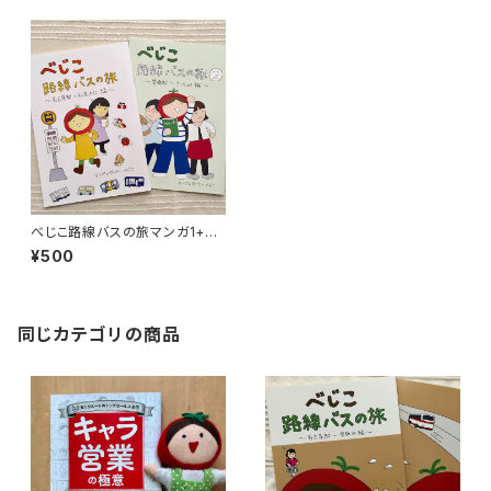
べじこ路線バスの旅マンガ1+2
巻
¥500
同じカテゴリの商品