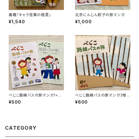
書籍「キャラ営業の極意」
北京にんじん餃子の旅マンガ
¥1,540
¥1,000
べじこ路線バスの旅マンガ1+2
べじこ路線バスの旅マンガ3巻
巻
下
¥500
¥600
CATEGORY