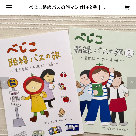
べじこ路線バスの旅マンガ1+2巻 | べ
じこショップ